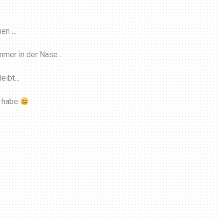
hen …
immer in der Nase…
leibt…
n habe