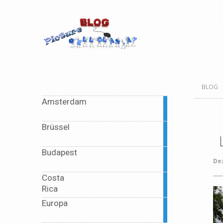
Menu
BLOG
Amsterdam
2
articles
Brüssel
2
articles
Budapest
2
De
articles
Costa
1
Rica
article
Europa
6
articles