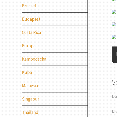
Brüssel
Budapest
Costa Rica
Europa
Kambodscha
Kuba
S
Malaysia
De
Singapur
Thailand
Ko