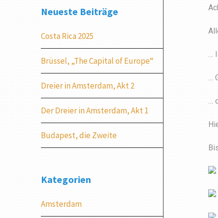
Ach
Neueste Beiträge
Al
Costa Rica 2025
… 
Brüssel, „The Capital of Europe“
… 
Dreier in Amsterdam, Akt 2
… 
Der Dreier in Amsterdam, Akt 1
Hi
Budapest, die Zweite
Bi
Kategorien
Amsterdam