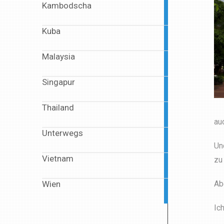
Kambodscha
2
articles
Kuba
1
article
Malaysia
1
article
Singapur
1
article
Thailand
4
articles
au
Unterwegs
6
articles
Un
Vietnam
zu
13
articles
Wien
Ab
1
article
Ic