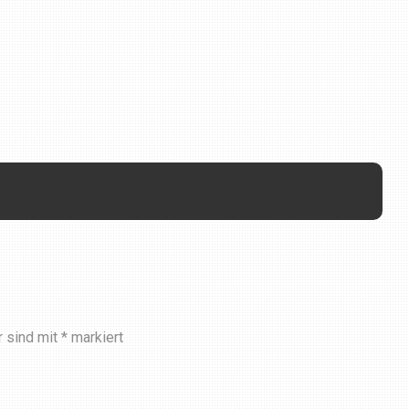
r sind mit
*
markiert