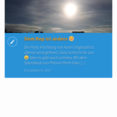
Siem Rep ist anders
Die Party Hochburg von Asien Unglaublich,
überall wird gefeiert, Ganz schlecht für uns
Aber es gibt auch schönes, Mit dem
Speedboat von Phnom Penh Über [...]
Dezember 6, 2017