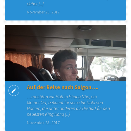
daher [...]
November 25, 2017
Auf der Reise nach Saigon….
…machten wir Halt in Phong Nha, ein
kleiner Ort, bekannt für seine Vielzahl von
Höhlen, die unter anderen als Drehort für den
neuesten King Kong [...]
November 25, 2017