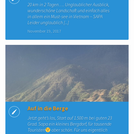
20 km in 2 Tagen…. Unglaublicher Ausblick,
wunderschöne Landschaft und einfach alles
in allem ein Must-see in Vietnam – SAPA
Leider unglaublich [...]
November 19, 2017
Auf in die Berge
Jetzt geht’s los, Start auf 1.500 m bei guten 23
Grad. Sapa ein kleines Bergdorf, für tausende
Touristen
aber schön. Für uns eigentlich