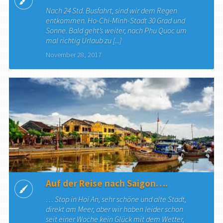
Nach 24 Std. Busfahrt, sind wir dem Regen
entkommen. Ho-Chi-Minh-Stadt 30 Grad und
Sonne. Bald geht’s weiter, nach Phu Quoc um
mal richtig Urlaub zu [...]
November 28, 2017
Auf der Reise nach Saigon….
… Stop in Hoi An, sehr schöne und alte Stadt,
direkt am Meer, aber wir haben leider schon
seit einer Woche kein Glück mit dem Wetter,