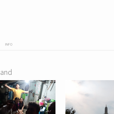
INFO
land