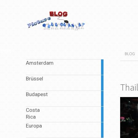
Menu
BLOG
Amsterdam
2
articles
Brüssel
2
Thai
articles
Budapest
2
articles
Costa
1
Rica
article
Europa
6
articles