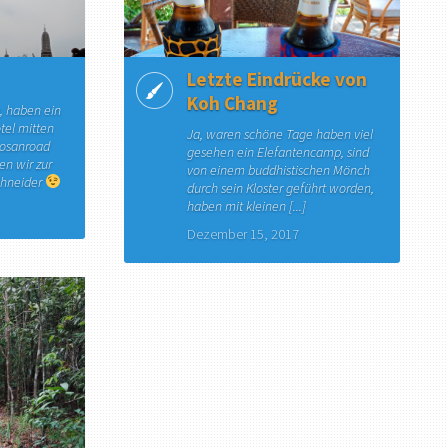
Letzte Eindrücke von
Koh Chang
, haben ein
tel mitten
Ja, waren schöne Tage haben viel
aosanroad
gesehen ein Elefantencamp, sind
en wir zur
von einem buddhistischen Mönch
chneider
durch sein Kloster geführt worden,
haben mit kleinen [...]
Dezember 15, 2017