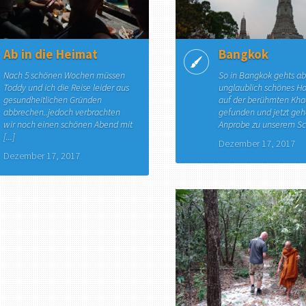
Ab in die Heimat
Bangkok
Nach 5 schönen Wochen müssen
So in Bangkok gehts ab
Toddy und ich die Reise leider aus
unglaublich schönes Ho
gesundheitlichen Gründen
auf der berühmten Kh
abbrechen..jedoch verbrachten
gefunden und jetzt geh
wir noch einen schönen Abend mit
Anprobe zu unserem S
[...]
Dezember 17, 2017
Dezember 17, 2017