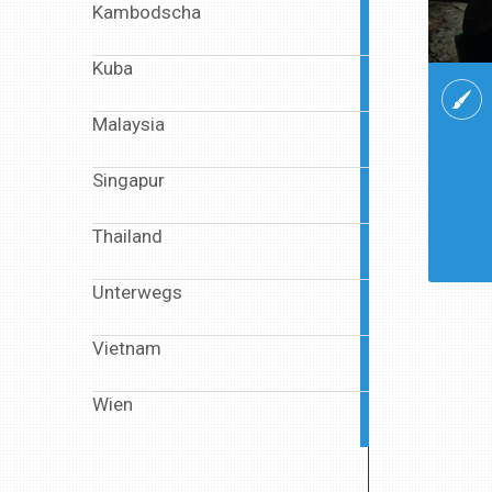
Kambodscha
2
articles
Kuba
1
article
Malaysia
1
article
Singapur
1
article
Thailand
4
articles
Unterwegs
6
articles
Vietnam
13
articles
Wien
1
article