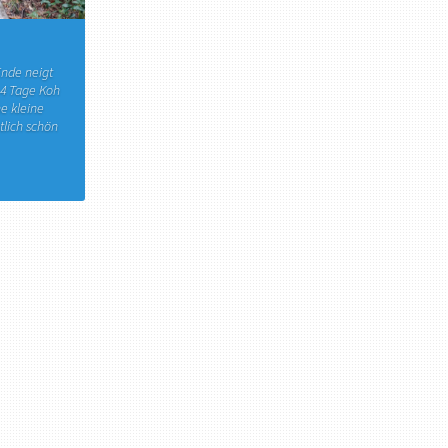
Ende neigt
 4 Tage Koh
e kleine
tlich schön