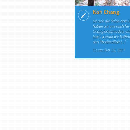
Koh Chang
Da sich die Reise dem 
haben wir uns noch für
Chang entschieden, ein
Insel, worauf wir hoffen
den Thailandflair [...]
Dezember 12, 2017