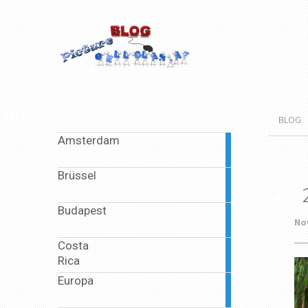
Menu
BLOG
Amsterdam
2
articles
Brüssel
2
articles
Budapest
2
No
articles
Costa
1
Rica
article
Europa
6
articles