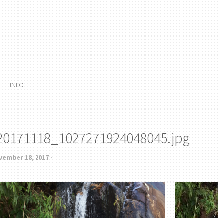
INFO
20171118_1027271924048045.jpg
vember 18, 2017 -