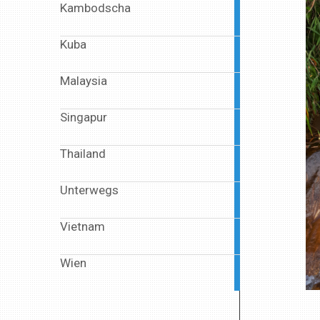
Kambodscha
2
articles
Kuba
1
article
Malaysia
1
article
Singapur
1
article
Thailand
4
articles
Unterwegs
6
articles
Vietnam
13
articles
Wien
1
article