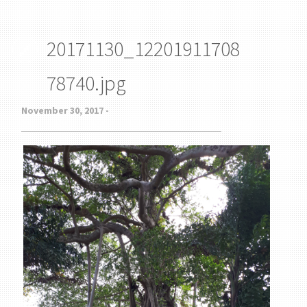
20171130_12201911708
78740.jpg
November 30, 2017 -