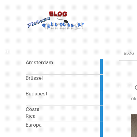
Menu
BLOG
Amsterdam
2
articles
Brüssel
2
articles
Budapest
2
Okt
articles
Costa
1
Rica
article
Europa
6
articles