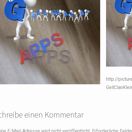
http://pictu
GellClanKlei
chreibe einen Kommentar
ine E-Mail-Adresse wird nicht veröffentlicht.
Erforderliche Felde