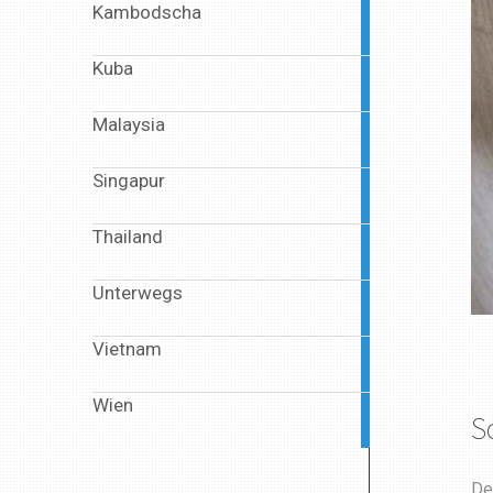
Kambodscha
2
articles
Kuba
1
article
Malaysia
1
article
Singapur
1
article
Thailand
4
articles
Unterwegs
6
articles
Vietnam
13
articles
Wien
1
S
article
De