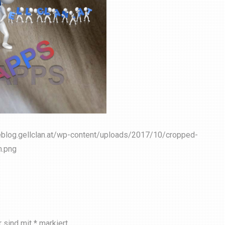
reblog.gellclan.at/wp-content/uploads/2017/10/cropped-
n.png
r sind mit
*
markiert