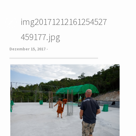
img20171212161254527
459177.jpg
Dezember 15, 2017 -